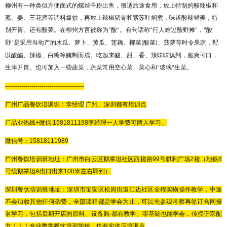
柳州有一种类似方便面式的螺丝干粉出售，很适旅途食用，放上特制的酸辣椒和
葱、姜、三花酒等调料爆炒，再放上辣椒猪骨和紫苏叶焖煮，味道酸辣鲜美，特
别开胃。还有酸菜。在柳州方言被称为
酸
。有句话称
行人难过酸野摊
，
酸
“
”
“
”
“
野
是采用当地产的木瓜、萝卜、黄瓜、莲藕、椰菜
酸菜
、菠萝等时令果蔬，配
”
(
)
以酸醋、辣椒、白糖等腌制而成。吃起来酸、甜、香、辣味味俱到，脆爽可口，
生津开胃。也可加入一些蔬菜，蔬菜常用空心菜、菜心和
玻璃
生菜。
“
”
---------------------------------------
广州广品餐饮培训班：李
经理
广州、深圳都有培训点
广品
业热线
+微信:
1581811198
李经理
一人学费可两人学习。
微信号：
15818111989
广州餐饮培训班地址：广州市白云区鹅掌坦社区西槎路
99号骐利广场2楼（地铁8
号线鹅掌坦A出口出来100米左右即到）
深圳餐饮培训班地址：深圳市宝安区松岗街道江边社区全程实物操作教学，中途
不会加收其他任何杂费，全部课程都是学会为止，可以先参观考察再签订合同报
名学习，包括后期开店的原料、设备购
-都有教学。零基础也能学会，传授正宗配
方！！！专业教学餐饮培训学校，也有实体店培训点