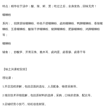
特点：精华在于汤中：酸、辣、鲜、烫；吃过之后，全身发热，回味无穷！
螺蛳粉
系列：
、
招牌原味螺蛳粉
、
特色干捞螺蛳粉
、
卤肉螺蛳粉
、
鸭脚螺蛳粉
、
香辣螺
蛳粉
、
五香螺蛳粉
、
酸辣干拌螺蛳粉
、
猪脚螺蛳粉
、
肥肠螺蛳粉
、
鸡脚螺蛳粉
等；
螺蛳粉
辅食：
、
炒酸笋
、
开胃豆角
、
脆木耳
、
卤鸡蛋
、
卤香肠
、
卤香干等
【
味之兴
课程安排】
理论课：
开店流程讲解，包括店面的选址、人员配备、物资采购等。
1.
项目技术详细批解，包括原材料的选择，采购，口味的变换、配比等。
2.
店铺经营小技巧，轻松创造财富。
3.