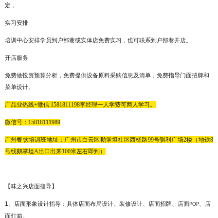
定，
实习安排
培训中心安排学员到户部巷或实体店免费实习，也可联系到户部巷开店。
开店服务
免费做投资预算分析，免费提供设备原料采购信息及清单，免费指导门面招牌和
菜单设计。
广品
业热线
+微信:
1581811198
李经理
一人学费可两人学习。
微信号：
15818111989
广州餐饮培训班地址：广州市白云区鹅掌坦社区西槎路
99号骐利广场2楼（地铁8
号线鹅掌坦A出口出来100米左右即到）
【
味之兴
店面指导】
1
、店面形象设计指导：具体店面布局设计、装修设计、店面招牌、店面
、店
POP
面灯箱。