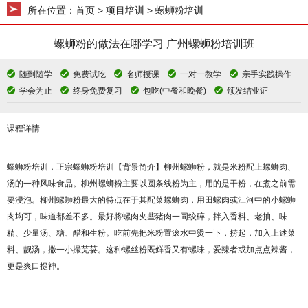
所在位置：
首页
> 项目培训 > 螺蛳粉培训
螺蛳粉的做法在哪学习 广州螺蛳粉培训班
随到随学
免费试吃
名师授课
一对一教学
亲手实践操作
学会为止
终身免费复习
包吃(中餐和晚餐)
颁发结业证
课程详情
螺蛳粉培训，正宗螺蛳粉培训
【背景简介】柳州螺蛳粉，就是米粉配上螺蛳肉、
汤的一种风味食品。柳州螺蛳粉主要以圆条线粉为主，用的是干粉，在煮之前需
要浸泡。柳州螺蛳粉最大的特点在于其配菜螺蛳肉，用田螺肉或江河中的小螺蛳
肉均可，味道都差不多。最好将螺肉夹些猪肉一同绞碎，拌入香料、老抽、味
精、少量汤、糖、醋和生粉。吃前先把米粉置滚水中烫一下，捞起，加入上述菜
料、靓汤，撒一小撮芜荽。这种螺丝粉既鲜香又有螺味，爱辣者或加点点辣酱，
更是爽口提神。